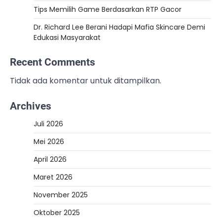
Tips Memilih Game Berdasarkan RTP Gacor
Dr. Richard Lee Berani Hadapi Mafia Skincare Demi
Edukasi Masyarakat
Recent Comments
Tidak ada komentar untuk ditampilkan.
Archives
Juli 2026
Mei 2026
April 2026
Maret 2026
November 2025
Oktober 2025