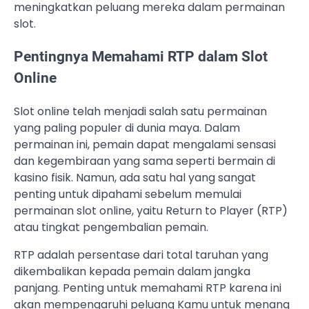
meningkatkan peluang mereka dalam permainan
slot.
Pentingnya Memahami RTP dalam Slot
Online
Slot online telah menjadi salah satu permainan
yang paling populer di dunia maya. Dalam
permainan ini, pemain dapat mengalami sensasi
dan kegembiraan yang sama seperti bermain di
kasino fisik. Namun, ada satu hal yang sangat
penting untuk dipahami sebelum memulai
permainan slot online, yaitu Return to Player (RTP)
atau tingkat pengembalian pemain.
RTP adalah persentase dari total taruhan yang
dikembalikan kepada pemain dalam jangka
panjang. Penting untuk memahami RTP karena ini
akan mempengaruhi peluang Kamu untuk menang