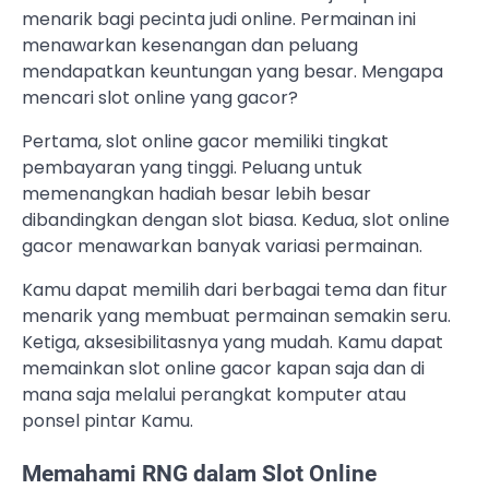
menarik bagi pecinta judi online. Permainan ini
menawarkan kesenangan dan peluang
mendapatkan keuntungan yang besar. Mengapa
mencari slot online yang gacor?
Pertama, slot online gacor memiliki tingkat
pembayaran yang tinggi. Peluang untuk
memenangkan hadiah besar lebih besar
dibandingkan dengan slot biasa. Kedua, slot online
gacor menawarkan banyak variasi permainan.
Kamu dapat memilih dari berbagai tema dan fitur
menarik yang membuat permainan semakin seru.
Ketiga, aksesibilitasnya yang mudah. Kamu dapat
memainkan slot online gacor kapan saja dan di
mana saja melalui perangkat komputer atau
ponsel pintar Kamu.
Memahami RNG dalam Slot Online