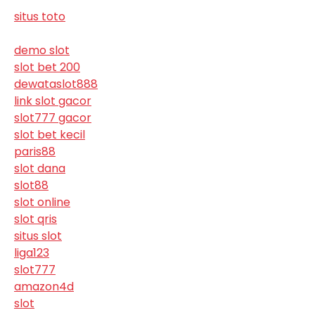
situs toto
demo slot
slot bet 200
dewataslot888
link slot gacor
slot777 gacor
slot bet kecil
paris88
slot dana
slot88
slot online
slot qris
situs slot
liga123
slot777
amazon4d
slot