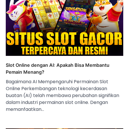
Slot Online dengan AI: Apakah Bisa Membantu
Pemain Menang?
Bagaimana AI Mempengaruhi Permainan Slot
Online Perkembangan teknologi kecerdasan
buatan (AI) telah membawa perubahan signifikan
dalam industri permainan slot online. Dengan
memanfaatkan…