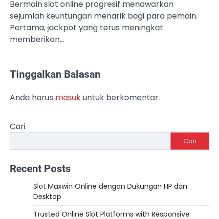
Bermain slot online progresif menawarkan
sejumlah keuntungan menarik bagi para pemain.
Pertama, jackpot yang terus meningkat
memberikan…
Tinggalkan Balasan
Anda harus
masuk
untuk berkomentar.
Cari
Cari
Recent Posts
Slot Maxwin Online dengan Dukungan HP dan
Desktop
Trusted Online Slot Platforms with Responsive