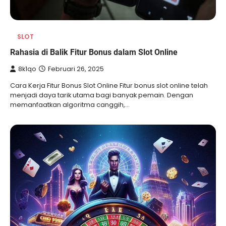
SLOT
Rahasia di Balik Fitur Bonus dalam Slot Online
8k1qo
Februari 26, 2025
Cara Kerja Fitur Bonus Slot Online Fitur bonus slot online telah
menjadi daya tarik utama bagi banyak pemain. Dengan
memanfaatkan algoritma canggih,…