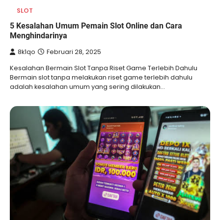
SLOT
5 Kesalahan Umum Pemain Slot Online dan Cara
Menghindarinya
8k1qo
Februari 28, 2025
Kesalahan Bermain Slot Tanpa Riset Game Terlebih Dahulu
Bermain slot tanpa melakukan riset game terlebih dahulu
adalah kesalahan umum yang sering dilakukan…