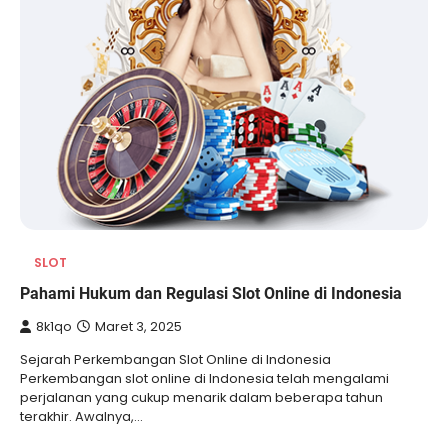
SLOT
Pahami Hukum dan Regulasi Slot Online di Indonesia
8k1qo
Maret 3, 2025
Sejarah Perkembangan Slot Online di Indonesia
Perkembangan slot online di Indonesia telah mengalami
perjalanan yang cukup menarik dalam beberapa tahun
terakhir. Awalnya,…