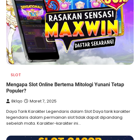
SLOT
Mengapa Slot Online Bertema Mitologi Yunani Tetap
Populer?
8k1qo
Maret 7, 2025
Daya Tarik Karakter Legendaris dalam Slot Daya tarik karakter
legendaris dalam permainan slot tidak dapat dipandang
sebelah mata. Karakter-karakter ini…