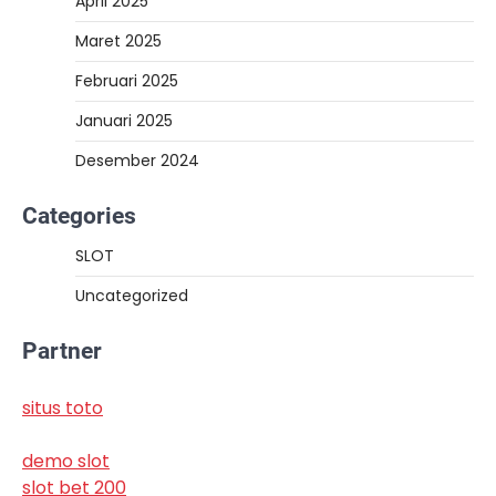
April 2025
Maret 2025
Februari 2025
Januari 2025
Desember 2024
Categories
SLOT
Uncategorized
Partner
situs toto
demo slot
slot bet 200