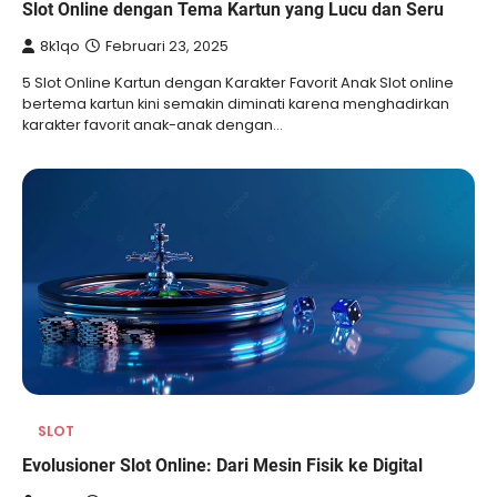
Slot Online dengan Tema Kartun yang Lucu dan Seru
8k1qo
Februari 23, 2025
5 Slot Online Kartun dengan Karakter Favorit Anak Slot online
bertema kartun kini semakin diminati karena menghadirkan
karakter favorit anak-anak dengan…
SLOT
Evolusioner Slot Online: Dari Mesin Fisik ke Digital