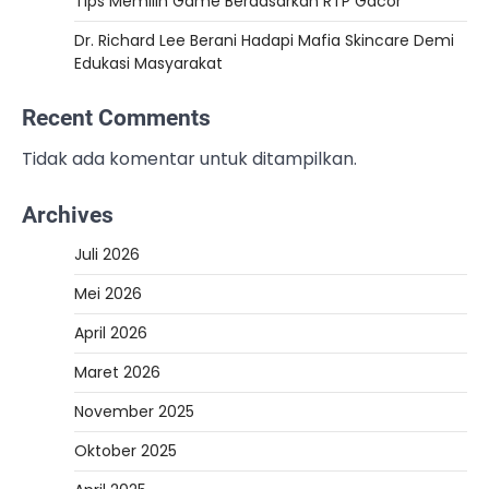
Tips Memilih Game Berdasarkan RTP Gacor
Dr. Richard Lee Berani Hadapi Mafia Skincare Demi
Edukasi Masyarakat
Recent Comments
Tidak ada komentar untuk ditampilkan.
Archives
Juli 2026
Mei 2026
April 2026
Maret 2026
November 2025
Oktober 2025